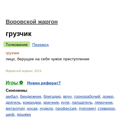
Воровской жаргон
грузчик
Толкование
Перевод
грузчик
лицо, берущее на себя чужое преступление
Воровской жаргон
.
2014
.
Игры ⚽
Нужен реферат?
Синонимы
:
амбал
,
биндюжник
,
бригадир
,
врун
,
горнорабочий
,
докер
,
дрягиль
,
командир
,
крючник
,
кули
,
лапшатель
,
лямочник
,
металлург
,
носак
,
нудило
,
профессия
,
пургомет
,
стивидор
,
шеф
,
ярыжка