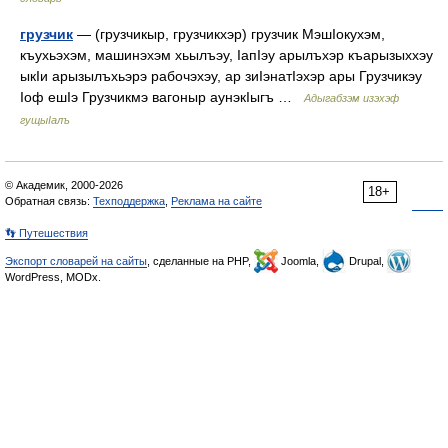
грузчик
— (грузчикыр, грузчикхэр) грузчик МэшIокухэм,
къухьэхэм, машинэхэм хьылъэу, IапIэу арылъхэр къарызыххэу
ыкIи арызылъхьэрэ рабочэхэу, ар зиIэнатIэхэр ары Грузчикэу
Iоф ешIэ Грузчикмэ вагоныр аунэкIыгъ …
Адыгабзэм изэхэф
гущыIалъ
© Академик, 2000-2026
18+
Обратная связь:
Техподдержка
,
Реклама на сайте
👣 Путешествия
Экспорт словарей на сайты
, сделанные на PHP,
Joomla,
Drupal,
WordPress, MODx.