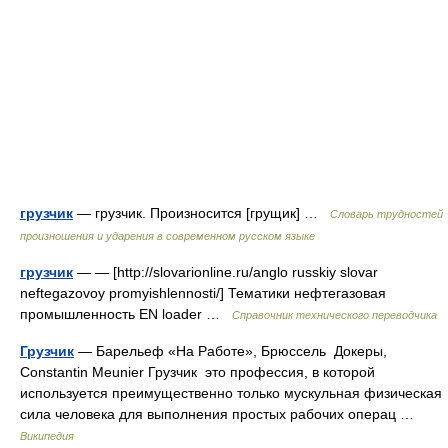
грузчик
— грузчик. Произносится [грущик] …
Словарь трудностей
произношения и ударения в современном русском языке
грузчик
— — [http://slovarionline.ru/anglo russkiy slovar
neftegazovoy promyishlennosti/] Тематики нефтегазовая
промышленность EN loader …
Справочник технического переводчика
Грузчик
— Барельеф «На Работе», Брюссель Докеры,
Constantin Meunier Грузчик это профессия, в которой
используется преимущественно только мускульная физическая
сила человека для выполнения простых рабочих операц …
Википедия