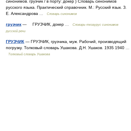
синонимов. грузчик / в порту: докер ) Словарь синонимов
русского языка. Практический справочник. М.: Русский язык. З.
Е. Александрова …
Словарь синонимов
грузчик
— ГРУЗЧИК, докер …
Словарь-тезаурус синонимов
русской речи
ГРУЗЧИК
— ГРУЗЧИК, грузчика, муж. Рабочий, производящий
погрузку. Толковый словарь Ушакова. Д.Н. Ушаков. 1935 1940 …
Толковый словарь Ушакова